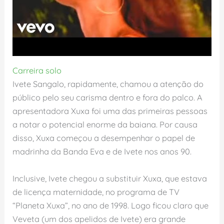
Carreira solo
Ivete Sangalo, rapidamente, chamou a atenção do
público pelo seu carisma dentro e fora do palco. A
apresentadora Xuxa foi uma das primeiras pessoas
a notar o potencial enorme da baiana. Por causa
disso, Xuxa começou a desempenhar o papel de
madrinha da Banda Eva e de Ivete nos anos 90.
Inclusive, Ivete chegou a substituir Xuxa, que estava
de licença maternidade, no programa de TV
“Planeta Xuxa”, no ano de 1998. Logo ficou claro que
Veveta (um dos apelidos de Ivete) era grande