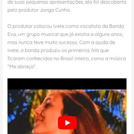
de suas pequenas apresentações, ela foi descoberta
pelo produtor Jonga Cunha.
O produtor colocou Ivete como vocalista da Banda
Eva, um grupo musical que já existia a alguns anos,
mas nunca teve muito sucesso. Com a ajuda de
Ivete, a banda produziu os primeiros
hits
que
ficaram conhecidos no Brasil inteiro, como a música
“Me abraça”.