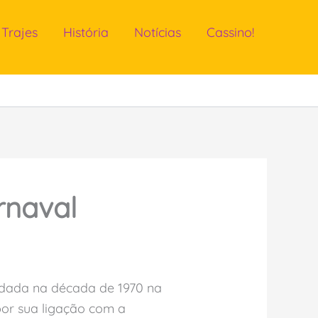
Trajes
História
Notícias
Cassino!
rnaval
undada na década de 1970 na
por sua ligação com a