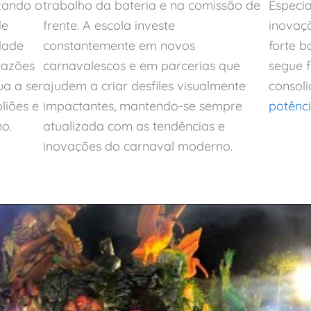
izando o
trabalho da bateria e na comissão de
Especi
de
frente. A escola investe
inovaçã
dade
constantemente em novos
forte b
razões
carnavalescos e em parcerias que
segue 
ua a ser
ajudem a criar desfiles visualmente
consol
liões e
impactantes, mantendo-se sempre
potênc
o.
atualizada com as tendências e
inovações do carnaval moderno.