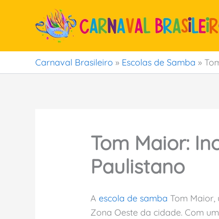
Ir
para
o
conteúdo
Carnaval Brasileiro
»
Escolas de Samba
»
Tom
Tom Maior: In
Paulistano
A
escola de samba
Tom Maior, 
Zona Oeste da cidade. Com uma