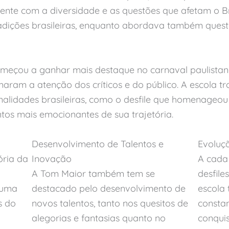
mente com a diversidade e as questões que afetam o B
radições brasileiras, enquanto abordava também ques
eçou a ganhar mais destaque no carnaval paulistano.
ram a atenção dos críticos e do público. A escola t
idades brasileiras, como o desfile que homenageou 
s mais emocionantes de sua trajetória.
Desenvolvimento de Talentos e
Evoluçã
ória da
Inovação
A cada 
A Tom Maior também tem se
desfile
 uma
destacado pelo desenvolvimento de
escola
s do
novos talentos, tanto nos quesitos de
consta
alegorias e fantasias quanto no
conquis