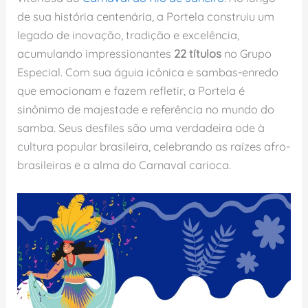
de sua história centenária, a Portela construiu um
legado de inovação, tradição e excelência,
acumulando impressionantes
22 títulos
no Grupo
Especial. Com sua águia icônica e sambas-enredo
que emocionam e fazem refletir, a Portela é
sinônimo de majestade e referência no mundo do
samba. Seus desfiles são uma verdadeira ode à
cultura popular brasileira, celebrando as raízes afro-
brasileiras e a alma do Carnaval carioca.