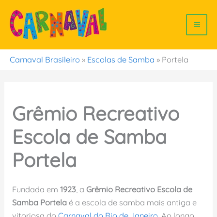
Ir
para
o
conteúdo
Carnaval Brasileiro
»
Escolas de Samba
»
Portela
Grêmio Recreativo
Escola de Samba
Portela
Fundada em
1923
, a
Grêmio Recreativo Escola de
Samba Portela
é a escola de samba mais antiga e
vitoriosa do
Carnaval do Rio de Janeiro
. Ao longo